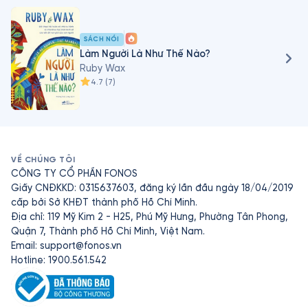
SÁCH NÓI
Làm Người Là Như Thế Nào?
Ruby Wax
4.7
(
7
)
VỀ CHÚNG TÔI
CÔNG TY CỔ PHẦN FONOS
Giấy CNĐKKD: 0315637603, đăng ký lần đầu ngày 18/04/2019
cấp bởi Sở KHĐT thành phố Hồ Chí Minh.
Địa chỉ: 119 Mỹ Kim 2 - H25, Phú Mỹ Hưng, Phường Tân Phong,
Quận 7, Thành phố Hồ Chí Minh, Việt Nam.
Email:
support@fonos.vn
Hotline: 1900.561.542