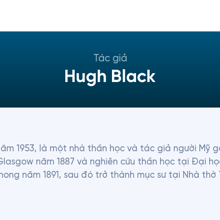
Tác giả
Hugh Black
năm 1953, là một nhà thần học và tác giả người Mỹ 
Glasgow năm 1887 và nghiên cứu thần học tại Đại họ
hong năm 1891, sau đó trở thành mục sư tại Nhà thờ 
ỳ để nhận chức chủ tịch Chủng viện Thần học Union ở