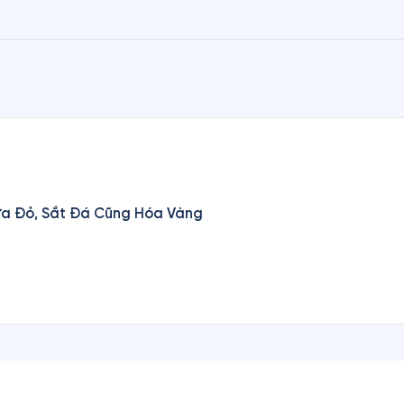
ừ Đại học Yale vào năm 1908, từ Đại học Princeton v
Lửa Đỏ, Sắt Đá Cũng Hóa Vàng