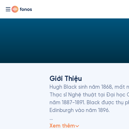
Giới Thiệu
Hugh Black sinh năm 1868, mất 
Thạc sĩ Nghệ thuật tại Đại học 
năm 1887-1891. Black được thụ p
Edinburgh vào năm 1896.

Năm 1906, Black di cư đến Hoa K
Xem thêm