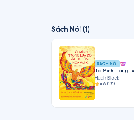
bằng Tiến sĩ Thần học danh dự t
Black nghỉ hưu năm 1938.
Sách Nói (1)
SÁCH NÓI
Tôi Mình Trong 
Hugh Black
4.6
(
131
)