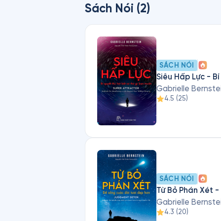
Sách Nói (2)
SÁCH NÓI
Siêu Hấp Lực - B
Gabrielle Bernste
4.5
(
25
)
SÁCH NÓI
Từ Bỏ Phán Xét -
Gabrielle Bernste
4.3
(
20
)