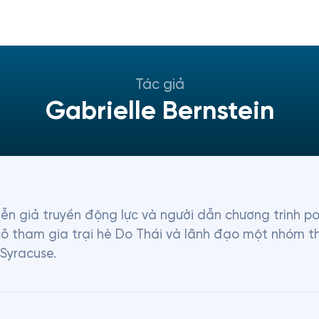
Tác giả
Gabrielle Bernstein
diễn giả truyền động lực và người dẫn chương trình po
cô tham gia trại hè Do Thái và lãnh đạo một nhóm th
Syracuse.