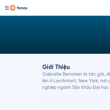
Giới Thiệu
Gabrielle Bernstein là tác giả, 
lên ở Larchmont, New York, nơi 
nghiệp ngành Sân khấu Đại học 