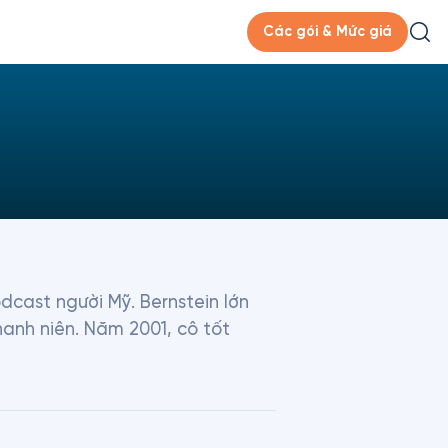
Các gói & Mức giá
dcast người Mỹ. Bernstein lớn 
anh niên. Năm 2001, cô tốt 