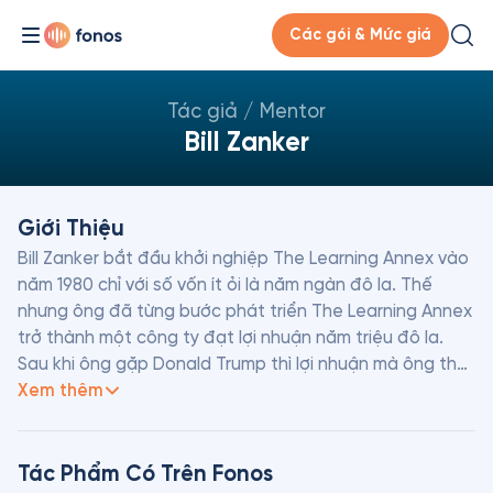
Các gói & Mức giá
Tác giả / Mentor
Bill Zanker
Giới Thiệu
Bill Zanker bắt đầu khởi nghiệp The Learning Annex vào 
năm 1980 chỉ với số vốn ít ỏi là năm ngàn đô la. Thế 
nhưng ông đã từng bước phát triển The Learning Annex 
trở thành một công ty đạt lợi nhuận năm triệu đô la. 
Sau khi ông gặp Donald Trump thì lợi nhuận mà ông thu 
được đã tăng gấp hơn hai mươi lần và vẫn không ngừng 
Xem thêm
tăng lên.
Tác Phẩm Có Trên Fonos