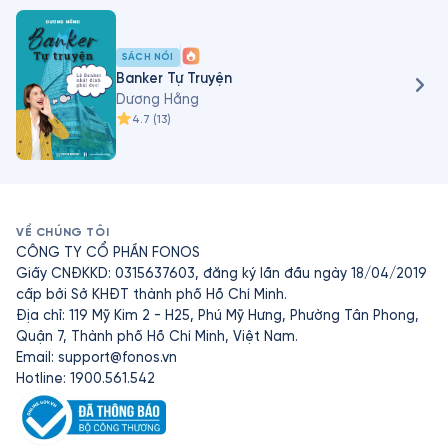
Thời điểm nghỉ hưu chị chuyển sang một lĩnh vực mới, trở 
thành một Performance Coach với thương hiệu mới 
“Coach Dương Hằng” với mong muốn giúp các 
SÁCH NÓI
Leader/Manager và mọi người có cuộc sống thành 
Banker Tự Truyện
công và hạnh phúc, trọn vẹn và ý nghĩa hơn.
Dương Hằng
4.7
(
13
)
VỀ CHÚNG TÔI
CÔNG TY CỔ PHẦN FONOS
Giấy CNĐKKD: 0315637603, đăng ký lần đầu ngày 18/04/2019
cấp bởi Sở KHĐT thành phố Hồ Chí Minh.
Địa chỉ: 119 Mỹ Kim 2 - H25, Phú Mỹ Hưng, Phường Tân Phong,
Quận 7, Thành phố Hồ Chí Minh, Việt Nam.
Email:
support@fonos.vn
Hotline: 1900.561.542