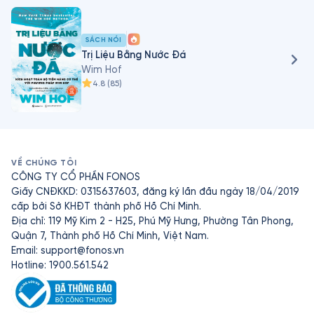
luyện nghiêm ngặt tại Przesieka, Ba Lan.

Các thành tích của ông bao gồm: Mặc quần đùi leo núi 
SÁCH NÓI
Kilimanjaro; Chân trần tham gia cuộc thi chạy bán 
Trị Liệu Bằng Nước Đá
marathon trên Vòng Bắc Cực; Đứng trong thùng chứa 
Wim Hof
4.8
(
85
)
đầy đá lạnh suốt hơn 112 phút...
VỀ CHÚNG TÔI
CÔNG TY CỔ PHẦN FONOS
Giấy CNĐKKD: 0315637603, đăng ký lần đầu ngày 18/04/2019
cấp bởi Sở KHĐT thành phố Hồ Chí Minh.
Địa chỉ: 119 Mỹ Kim 2 - H25, Phú Mỹ Hưng, Phường Tân Phong,
Quận 7, Thành phố Hồ Chí Minh, Việt Nam.
Email:
support@fonos.vn
Hotline: 1900.561.542