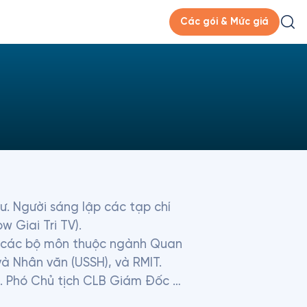
Các gói & Mức giá
. Người sáng lập các tạp chí 
Giai Tri TV).

ợp các bộ môn thuộc ngành Quan 
à Nhân văn (USSH), và RMIT.

. Phó Chủ tịch CLB Giám Đốc 