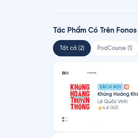
Thành viên của Ban cố vấn – Đạ
Tác Phẩm Có Trên Fonos
Tất cả
(
2
)
PodCourse
(
1
)
SÁCH NÓI
Khủng Hoảng Khô
Lê Quốc Vinh
4.6
(
40
)