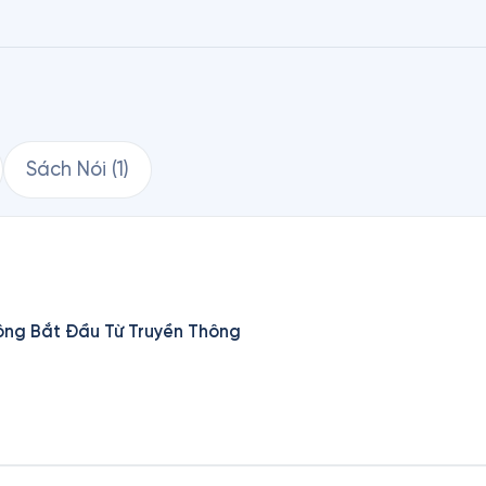
i sứ quán Úc. Giám đốc WPI Châu Á – Thái Bình Dươn
Sách Nói
(
1
)
ng Bắt Đầu Từ Truyền Thông