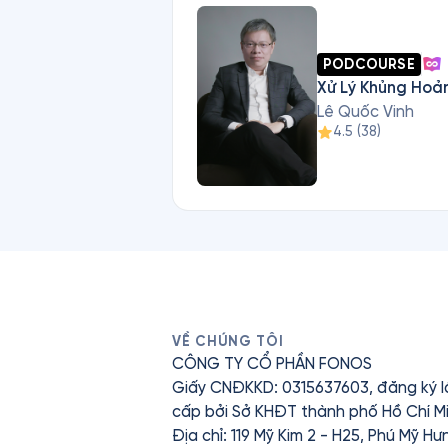
PODCOURSE
Xử Lý Khủng Hoả
Lê Quốc Vinh
4.5
(
38
)
VỀ CHÚNG TÔI
CÔNG TY CỔ PHẦN FONOS
Giấy CNĐKKD: 0315637603, đăng ký l
cấp bởi Sở KHĐT thành phố Hồ Chí Mi
Địa chỉ: 119 Mỹ Kim 2 - H25, Phú Mỹ H