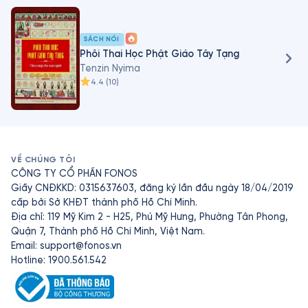
bác sĩ Tenzin Nyima cùng viết về Y học Tây Tạng và tổ 
chức thuyết giảng về chủ đề sức khỏe.
SÁCH NÓI
Phôi Thai Học Phật Giáo Tây Tạng
Tenzin Nyima
4.4
(
10
)
VỀ CHÚNG TÔI
CÔNG TY CỔ PHẦN FONOS
Giấy CNĐKKD: 0315637603, đăng ký lần đầu ngày 18/04/2019
cấp bởi Sở KHĐT thành phố Hồ Chí Minh.
Địa chỉ: 119 Mỹ Kim 2 - H25, Phú Mỹ Hưng, Phường Tân Phong,
Quận 7, Thành phố Hồ Chí Minh, Việt Nam.
Email:
support@fonos.vn
Hotline: 1900.561.542