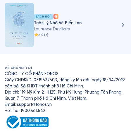
SÁCH NÓI
Triết Lý Nhỏ Về Biển Lớn
Laurence Devillairs
5.0
(
3
)
VỀ CHÚNG TÔI
CÔNG TY CỔ PHẦN FONOS
Giấy CNĐKKD: 0315637603, đăng ký lần đầu ngày 18/04/2019
cấp bởi Sở KHĐT thành phố Hồ Chí Minh.
Địa chỉ: 119 Mỹ Kim 2 - H25, Phú Mỹ Hưng, Phường Tân Phong,
Quận 7, Thành phố Hồ Chí Minh, Việt Nam.
Email:
support@fonos.vn
Hotline: 1900.561.542