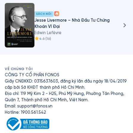
đầy tính nhân văn.
SÁCH NÓI
Jesse Livermore – Nhà Đầu Tư Chứng
Khoán Vĩ Đại
Edwin Lefèvre
4.6
(
16
)
VỀ CHÚNG TÔI
CÔNG TY CỔ PHẦN FONOS
Giấy CNĐKKD: 0315637603, đăng ký lần đầu ngày 18/04/2019
cấp bởi Sở KHĐT thành phố Hồ Chí Minh.
Địa chỉ: 119 Mỹ Kim 2 - H25, Phú Mỹ Hưng, Phường Tân Phong,
Quận 7, Thành phố Hồ Chí Minh, Việt Nam.
Email:
support@fonos.vn
Hotline: 1900.561.542