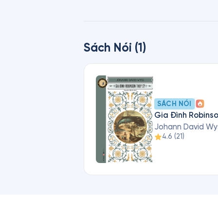
thế giới, nhiều lần được đưa lê
Wyss và Johan Emmanuel Wyss đ
Sách Nói (1)
SÁCH NÓI
Gia Đình Robinso
Johann David Wy
4.6
(
21
)