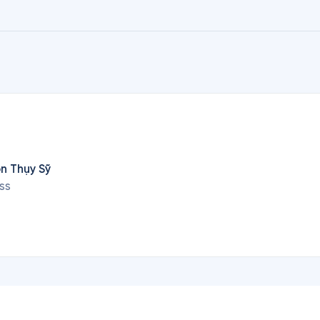
n màn ảnh và dựng thành phim truyền hình. Hai người 
ã biên tập và minh họa cho tác phẩm này.
n Thụy Sỹ
ss