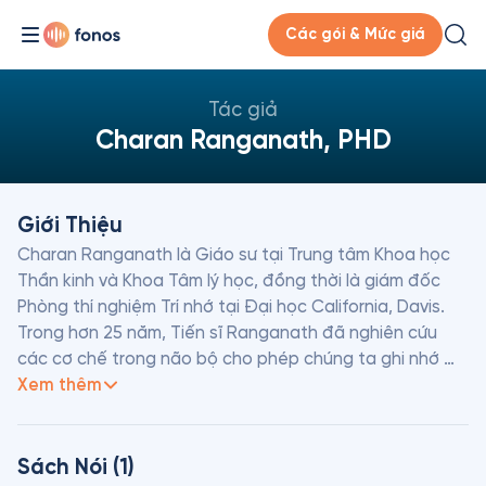
Các gói & Mức giá
Tác giả
Charan Ranganath, PHD
Giới Thiệu
Charan Ranganath là Giáo sư tại Trung tâm Khoa học 
Thần kinh và Khoa Tâm lý học, đồng thời là giám đốc 
Phòng thí nghiệm Trí nhớ tại Đại học California, Davis. 
Trong hơn 25 năm, Tiến sĩ Ranganath đã nghiên cứu 
các cơ chế trong não bộ cho phép chúng ta ghi nhớ 
các sự kiện trong quá khứ, sử dụng các kỹ thuật hình 
Xem thêm
ảnh não, mô hình hóa các tính toán và nghiên cứu trên 
các bệnh nhân mắc chứng rối loạn trí nhớ. Ông đã được 
vinh danh với nhiều giải thưởng, bao gồm Học bổng 
Sách Nói (1)