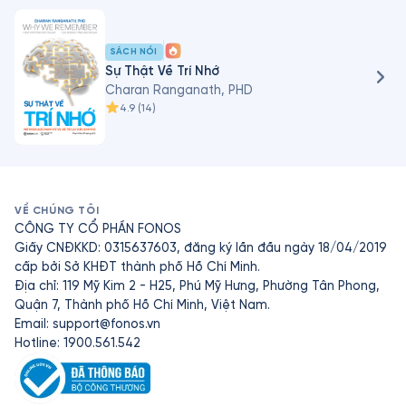
Guggenheim và Học bổng Vannevar Bush dành cho 
Giảng viên. Ngoài lĩnh vực khoa học thần kinh, Tiến sĩ 
Ranganath còn là một nhạc sĩ kiêm nghệ sĩ guitar với 
SÁCH NÓI
nhiều sản phẩm thu âm.
Sự Thật Về Trí Nhớ
Charan Ranganath, PHD
4.9
(
14
)
VỀ CHÚNG TÔI
CÔNG TY CỔ PHẦN FONOS
Giấy CNĐKKD: 0315637603, đăng ký lần đầu ngày 18/04/2019
cấp bởi Sở KHĐT thành phố Hồ Chí Minh.
Địa chỉ: 119 Mỹ Kim 2 - H25, Phú Mỹ Hưng, Phường Tân Phong,
Quận 7, Thành phố Hồ Chí Minh, Việt Nam.
Email:
support@fonos.vn
Hotline: 1900.561.542