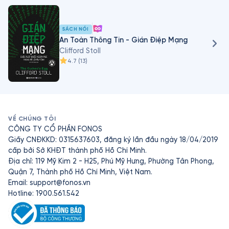
Stoll đã viết ba cuốn sách, bài báo trên báo chí không 
chuyên (ví dụ: tờ Scientific American) về máy tính cơ học 
SÁCH NÓI
Curta và quy tắc trang trình bày, đồng thời là cộng tác 
An Toàn Thông Tin - Gián Điệp Mạng
viên thường xuyên cho kênh YouTube Numberphile về 
Clifford Stoll
4.7
(
13
)
toán học.
VỀ CHÚNG TÔI
CÔNG TY CỔ PHẦN FONOS
Giấy CNĐKKD: 0315637603, đăng ký lần đầu ngày 18/04/2019
cấp bởi Sở KHĐT thành phố Hồ Chí Minh.
Địa chỉ: 119 Mỹ Kim 2 - H25, Phú Mỹ Hưng, Phường Tân Phong,
Quận 7, Thành phố Hồ Chí Minh, Việt Nam.
Email:
support@fonos.vn
Hotline: 1900.561.542