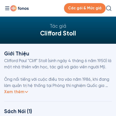
Các gói & Mức giá
Tác giả
Clifford Stoll
Giới Thiệu
Clifford Paul "Cliff" Stoll (sinh ngày 4 tháng 6 năm 1950) là 
một nhà thiên văn học, tác giả và giáo viên người Mỹ.

Ông nổi tiếng với cuộc điều tra vào năm 1986, khi đang 
làm quản trị hệ thống tại Phòng thí nghiệm Quốc gia 
Lawrence Berkeley, dẫn đến việc bắt được tin tặc 
Xem thêm
Markus Hess, và cuốn sách tiếp theo của Stoll là The 
Cuckoo's Egg, trong đó ông trình bày chi tiết về cuộc 
điều tra.

Sách Nói (1)