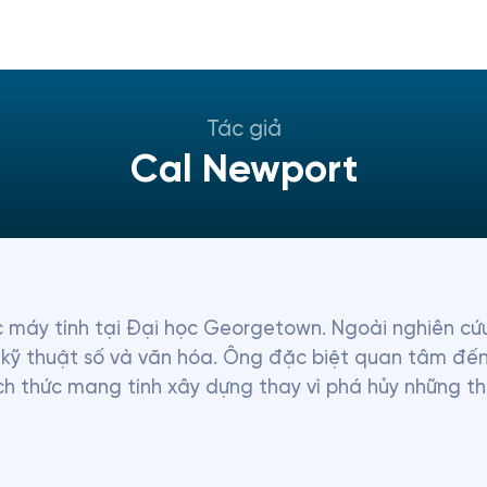
Tác giả
Cal Newport
 máy tính tại Đại học Georgetown. Ngoài nghiên cứu 
kỹ thuật số và văn hóa. Ông đặc biệt quan tâm đến 
h thức mang tính xây dựng thay vì phá hủy những th
uốn sách, bao gồm, gần đây nhất, cuốn sách bán chạ