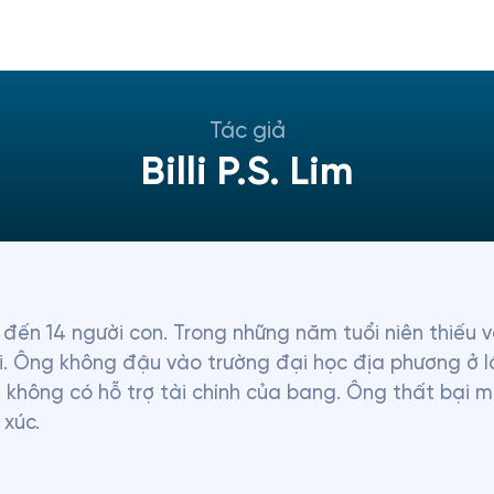
Tác giả
Billi P.S. Lim
có đến 14 người con. Trong những năm tuổi niên thiếu 
ại. Ông không đậu vào trường đại học địa phương ở lầ
u không có hỗ trợ tài chính của bang. Ông thất bại mộ
úc. 

doanh hoành tráng rồi phải nhìn nó sụp đổ. Ông có k