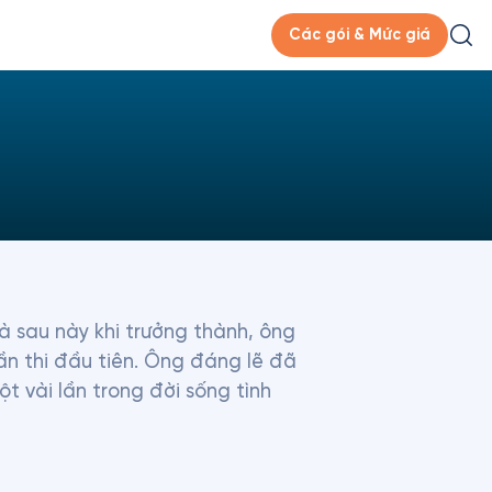
Các gói & Mức giá
và sau này khi trưởng thành, ông 
n thi đầu tiên. Ông đáng lẽ đã 
t vài lần trong đời sống tình 
inh nghiệm từ bán hàng, tiếp 