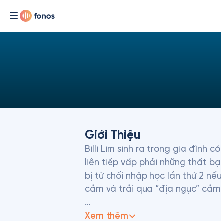
Giới Thiệu
Billi Lim sinh ra trong gia đình 
liên tiếp vấp phải những thất b
bị từ chối nhập học lần thứ 2 nế
cảm và trải qua “địa ngục” cảm x
Ông đã tạo dựng công việc kinh 
Xem thêm