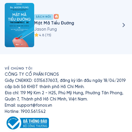
Jason Fung là biên tập chuyên trách các bài viết học 
thuật thuộc Tạp chí Insulin Resistance, đồng thời là 
giám đốc quản lý của tổ chức quốc tế về sức khỏe và 
SÁCH NÓI
dinh dưỡng Public Health Collaboration tại Canada.
Mật Mã Tiểu Đường
Jason Fung
4.8
(
75
)
VỀ CHÚNG TÔI
CÔNG TY CỔ PHẦN FONOS
Giấy CNĐKKD: 0315637603, đăng ký lần đầu ngày 18/04/2019
cấp bởi Sở KHĐT thành phố Hồ Chí Minh.
Địa chỉ: 119 Mỹ Kim 2 - H25, Phú Mỹ Hưng, Phường Tân Phong,
Quận 7, Thành phố Hồ Chí Minh, Việt Nam.
Email:
support@fonos.vn
Hotline: 1900.561.542