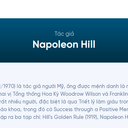
Tác giả
Napoleon Hill
11/1970) là tác giả người Mỹ, ông được mệnh danh là 
ai vị Tổng thống Hoa Kỳ Woodrow Wilson và Franklin D
 nhiều người, đặc biệt là qua Triết lý làm giàu tro
áo khoa, trong đó có Success through a Positive Ment
ra ba tạp chí: Hill's Golden Rule (1919), Napoleon Hil