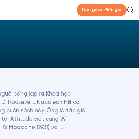
Các gói & Mức giá
người sáng lập ra Khoa học 
. Roosevelt. Napoleon Hill có 
ng cuốn sách này. Ông là tác giả 
al Attitude viết cùng W. 
l's Magazine (1921) và 