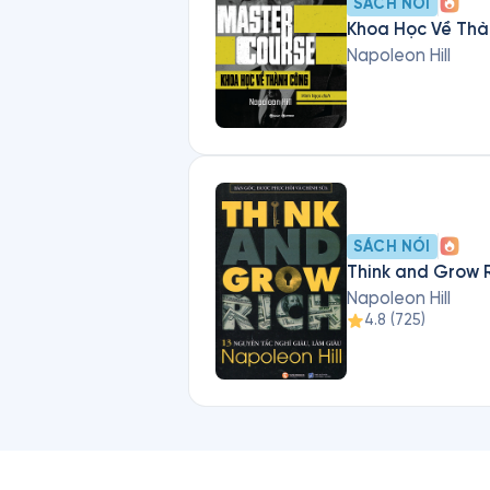
SÁCH NÓI
Khoa Học Về Th
Napoleon Hill
SÁCH NÓI
Think and Grow R
Napoleon Hill
4.8
(
725
)