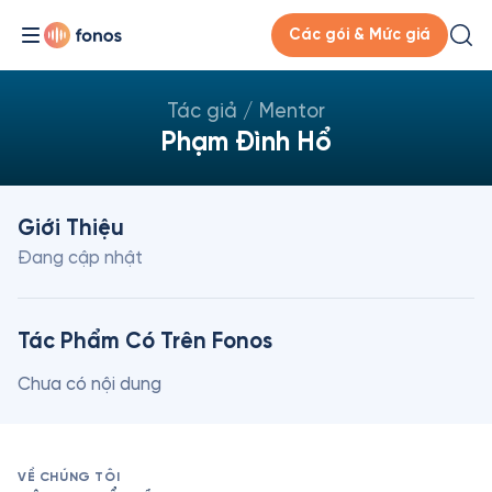
Các gói & Mức giá
Tác giả / Mentor
Phạm Đình Hổ
Giới Thiệu
Đang cập nhật
Tác Phẩm Có Trên Fonos
Chưa có nội dung
VỀ CHÚNG TÔI