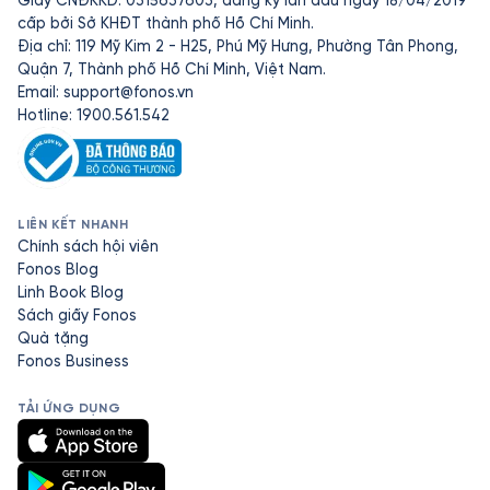
Giấy CNĐKKD: 0315637603, đăng ký lần đầu ngày 18/04/2019
cấp bởi Sở KHĐT thành phố Hồ Chí Minh.
Địa chỉ: 119 Mỹ Kim 2 - H25, Phú Mỹ Hưng, Phường Tân Phong,
Quận 7, Thành phố Hồ Chí Minh, Việt Nam.
Email:
support@fonos.vn
Hotline: 1900.561.542
LIÊN KẾT NHANH
Chính sách hội viên
Fonos Blog
Linh Book Blog
Sách giấy Fonos
Quà tặng
Fonos Business
TẢI ỨNG DỤNG