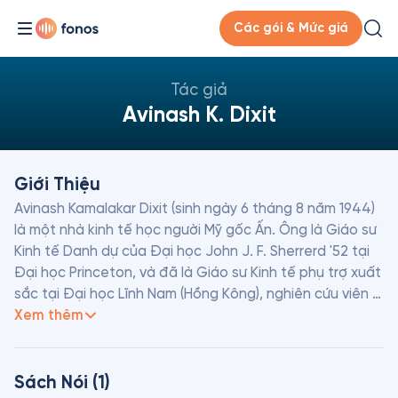
Các gói & Mức giá
Tác giả
Avinash K. Dixit
Giới Thiệu
Avinash Kamalakar Dixit (sinh ngày 6 tháng 8 năm 1944) 
là một nhà kinh tế học người Mỹ gốc Ấn. Ông là Giáo sư 
Kinh tế Danh dự của Đại học John J. F. Sherrerd '52 tại 
Đại học Princeton, và đã là Giáo sư Kinh tế phụ trợ xuất 
sắc tại Đại học Lĩnh Nam (Hồng Kông), nghiên cứu viên 
cao cấp tại Cao đẳng Nuffield, Oxford và Sanjaya Lall 
Xem thêm
Nghiên cứu viên Tham quan Cao cấp tại Green Cao 
đẳng Templeton, Oxford.
Sách Nói (1)