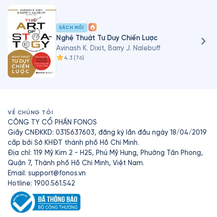
SÁCH NÓI
Nghệ Thuật Tư Duy Chiến Lược
Avinash K. Dixit, Barry J. Nalebuff
4.3
(
76
)
VỀ CHÚNG TÔI
CÔNG TY CỔ PHẦN FONOS
Giấy CNĐKKD: 0315637603, đăng ký lần đầu ngày 18/04/2019
cấp bởi Sở KHĐT thành phố Hồ Chí Minh.
Địa chỉ: 119 Mỹ Kim 2 - H25, Phú Mỹ Hưng, Phường Tân Phong,
Quận 7, Thành phố Hồ Chí Minh, Việt Nam.
Email:
support@fonos.vn
Hotline: 1900.561.542