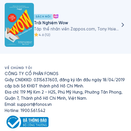
SÁCH NÓI
Trải Nghiệm Wow
Tập thể nhân viên Zappos.com, Tony Hsieh, Mark Dagostino
4.6
(
12
)
VỀ CHÚNG TÔI
CÔNG TY CỔ PHẦN FONOS
Giấy CNĐKKD: 0315637603, đăng ký lần đầu ngày 18/04/2019
cấp bởi Sở KHĐT thành phố Hồ Chí Minh.
Địa chỉ: 119 Mỹ Kim 2 - H25, Phú Mỹ Hưng, Phường Tân Phong,
Quận 7, Thành phố Hồ Chí Minh, Việt Nam.
Email:
support@fonos.vn
Hotline: 1900.561.542