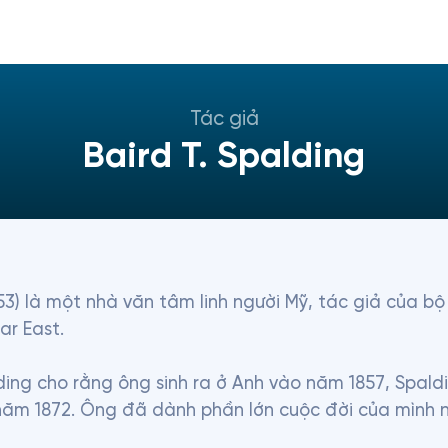
Tác giả
Baird T. Spalding
) là một nhà văn tâm linh người Mỹ, tác giả của bộ s
r East.

ng cho rằng ông sinh ra ở Anh vào năm 1857, Spaldin
ăm 1872. Ông đã dành phần lớn cuộc đời của mình nh
đến thăm Viễn Đông lần đầu tiên vào cuối những năm