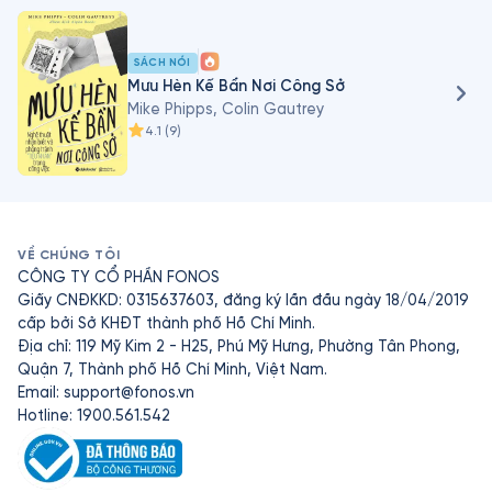
của Mike - “Hallidie’s Folly: The Story of Clay Street Hill 
Railroad Cable Cars,” đã xuất hiện trong ấn bản Mùa 
đông 2009 của The Argonaut.
SÁCH NÓI
Mưu Hèn Kế Bẩn Nơi Công Sở
Mike Phipps, Colin Gautrey
4.1
(
9
)
VỀ CHÚNG TÔI
CÔNG TY CỔ PHẦN FONOS
Giấy CNĐKKD: 0315637603, đăng ký lần đầu ngày 18/04/2019
cấp bởi Sở KHĐT thành phố Hồ Chí Minh.
Địa chỉ: 119 Mỹ Kim 2 - H25, Phú Mỹ Hưng, Phường Tân Phong,
Quận 7, Thành phố Hồ Chí Minh, Việt Nam.
Email:
support@fonos.vn
Hotline: 1900.561.542