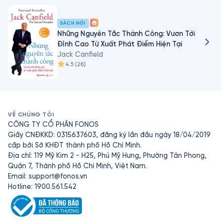
Đỉnh Cao Từ Xuất Phát Điểm Hiện Tại (tên tiếng Anh: 
The Success Principles: How to Get From Where You 
SÁCH NÓI
Are to Where You Want to Be)
Những Nguyên Tắc Thành Công: Vươn Tới
Đỉnh Cao Từ Xuất Phát Điểm Hiện Tại
Jack Canfield
4.5
(
28
)
VỀ CHÚNG TÔI
CÔNG TY CỔ PHẦN FONOS
Giấy CNĐKKD: 0315637603, đăng ký lần đầu ngày 18/04/2019
cấp bởi Sở KHĐT thành phố Hồ Chí Minh.
Địa chỉ: 119 Mỹ Kim 2 - H25, Phú Mỹ Hưng, Phường Tân Phong,
Quận 7, Thành phố Hồ Chí Minh, Việt Nam.
Email:
support@fonos.vn
Hotline: 1900.561.542