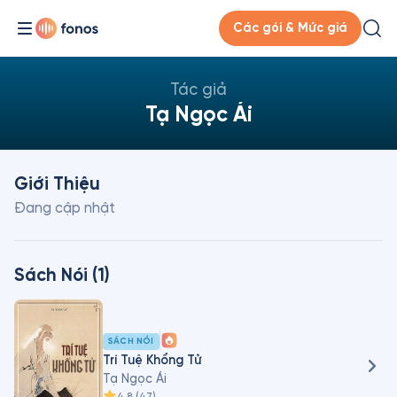
Các gói & Mức giá
Tác giả
Tạ Ngọc Ái
Giới Thiệu
Đang cập nhật
Sách Nói (1)
SÁCH NÓI
Trí Tuệ Khổng Tử
Tạ Ngọc Ái
4.8
(
47
)