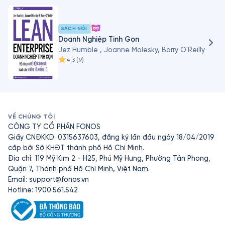
SÁCH NÓI
Doanh Nghiệp Tinh Gọn
Jez Humble , Joanne Molesky, Barry O'Reilly
4.3
(
9
)
VỀ CHÚNG TÔI
CÔNG TY CỔ PHẦN FONOS
Giấy CNĐKKD: 0315637603, đăng ký lần đầu ngày 18/04/2019
cấp bởi Sở KHĐT thành phố Hồ Chí Minh.
Địa chỉ: 119 Mỹ Kim 2 - H25, Phú Mỹ Hưng, Phường Tân Phong,
Quận 7, Thành phố Hồ Chí Minh, Việt Nam.
Email:
support@fonos.vn
Hotline: 1900.561.542