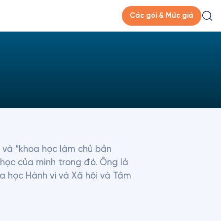
Các gói & Mức giá
n và “khoa học làm chủ bản 
học của mình trong đó. Ông là 
 học Hành vi và Xã hội và Tâm 
 ngoại giao và công việc của 