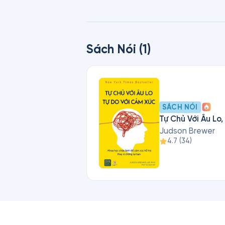
ông đã được đăng trên 60 Minute
tài trợ bởi Viện Y tế Quốc gia,
khám phá của ông về bằng chứng
Sách Nói (1)
hành vi khác đến tay người tiêu
SÁCH NÓI
Tự Chủ Với Âu Lo
Judson Brewer
4.7
(
34
)