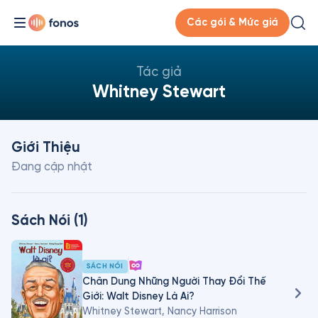
Các gói & Mức giá
Tác giả
Whitney Stewart
Giới Thiệu
Đang cập nhật
Sách Nói (1)
SÁCH NÓI
Chân Dung Những Người Thay Đổi Thế
Giới: Walt Disney Là Ai?
Whitney Stewart, Nancy Harrison