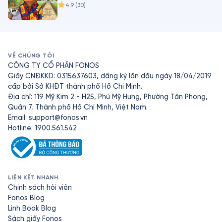
4.9
(
30
)
VỀ CHÚNG TÔI
CÔNG TY CỔ PHẦN FONOS
Giấy CNĐKKD: 0315637603, đăng ký lần đầu ngày 18/04/2019
cấp bởi Sở KHĐT thành phố Hồ Chí Minh.
Địa chỉ: 119 Mỹ Kim 2 - H25, Phú Mỹ Hưng, Phường Tân Phong,
Quận 7, Thành phố Hồ Chí Minh, Việt Nam.
Email:
support@fonos.vn
Hotline: 1900.561.542
LIÊN KẾT NHANH
Chính sách hội viên
Fonos Blog
Linh Book Blog
Sách giấy Fonos