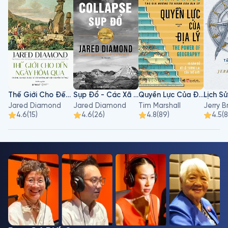
Thế Giới Cho Đến Ngày Hôm Qua
Sụp Đổ - Các Xã Hội Đã Thất Bại Hay Thành Công Như Thế Nào?
Quyền Lực Của Địa Lý
Jared Diamond
Jared Diamond
Tim Marshall
Jerry B
4.6
(
15
)
4.6
(
26
)
4.8
(
89
)
4.5
(
8