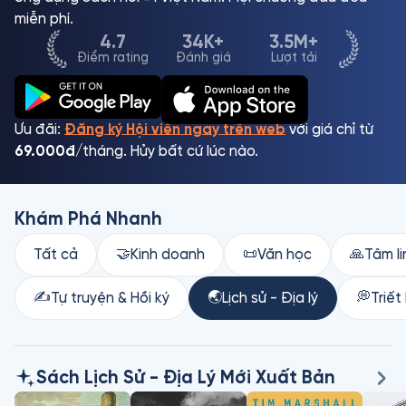
miễn phí.
4.7
34K+
3.5M+
Điểm rating
Đánh giá
Lượt tải
Ưu đãi:
Đăng ký Hội viên ngay trên web
với giá chỉ từ
69.000đ
/tháng. Hủy bất cứ lúc nào.
Khám Phá Nhanh
Tất cả
🤝
Kinh doanh
📜
Văn học
🙏
Tâm li
✍️
Tự truyện & Hồi ký
🌏
Lịch sử - Địa lý
💭
Triết
Sách Lịch Sử - Địa Lý Mới Xuất Bản