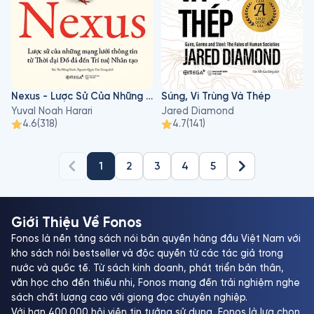
Nexus - Lược Sử Của Những Mạng Lưới Thông Tin Từ Thời Đại Đồ Đá Đến Trí Tuệ Nhân Tạo
Súng, Vi Trùng Và Thép
Yuval Noah Harari
Jared Diamond
4.6
(
318
)
4.7
(
141
)
1
2
3
4
5
Giới Thiệu Về Fonos
Fonos là nền tảng sách nói bản quyền hàng đầu Việt Nam với
kho sách nói bestseller và độc quyền từ các tác giả trong
nước và quốc tế. Từ sách kinh doanh, phát triển bản thân,
văn học cho đến thiếu nhi, Fonos mang đến trải nghiệm nghe
sách chất lượng cao với giọng đọc chuyên nghiệp.
Với hơn 400.000 hội viên tin tưởng sử dụng, Fonos là lựa chọn