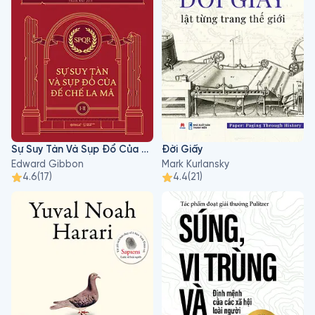
Sự Suy Tàn Và Sụp Đổ Của Đế Chế La Mã I - II
Đời Giấy
Edward Gibbon
Mark Kurlansky
4.6
(
17
)
4.4
(
21
)