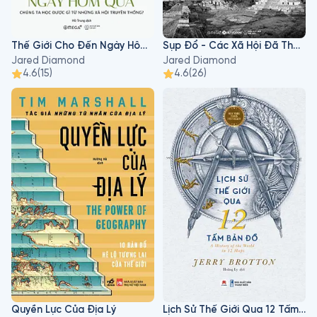
Thế Giới Cho Đến Ngày Hôm Qua
Sụp Đổ - Các Xã Hội Đã Thất Bại Hay Thành Công Như Thế Nào?
Jared Diamond
Jared Diamond
4.6
(
15
)
4.6
(
26
)
Quyền Lực Của Địa Lý
Lịch Sử Thế Giới Qua 12 Tấm Bản Đồ