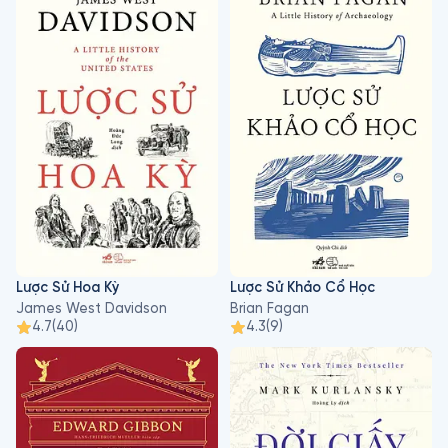
Lược Sử Hoa Kỳ
Lược Sử Khảo Cổ Học
James West Davidson
Brian Fagan
4.7
(
40
)
4.3
(
9
)