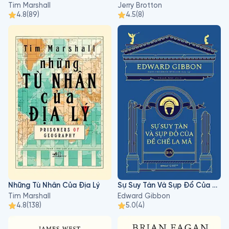
Tim Marshall
Jerry Brotton
4.8
(
89
)
4.5
(
8
)
Những Tù Nhân Của Địa Lý
Sự Suy Tàn Và Sụp Đổ Của Đế Chế La Mã III - IV
Tim Marshall
Edward Gibbon
4.8
(
138
)
5.0
(
4
)