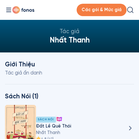
Các gói & Mức giá
Tác giả
Nhất Thanh
Giới Thiệu
Tác giả ẩn danh
Sách Nói (1)
SÁCH NÓI
Đất Lề Quê Thói
Nhất Thanh
4.8
(
41
)