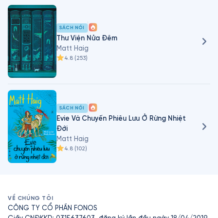
thuyết dành cho người lớn của anh bao gồm How To 
Stop Time, The Radleys, The Humans từng đoạt giải 
thưởng và cuốn sách bán chạy The Midnight Library.

SÁCH NÓI
Thư Viện Nửa Đêm
Anh đã bán được hơn ba triệu cuốn sách trên toàn thế 
Matt Haig
4.8
(
253
)
giới.
SÁCH NÓI
Evie Và Chuyến Phiêu Lưu Ở Rừng Nhiệt
Đới
Matt Haig
4.8
(
102
)
VỀ CHÚNG TÔI
CÔNG TY CỔ PHẦN FONOS