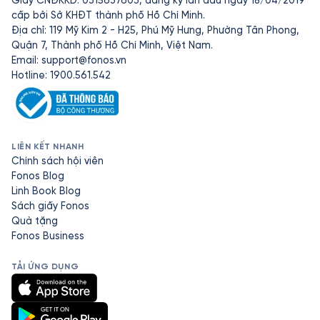
Giấy CNĐKKD: 0315637603, đăng ký lần đầu ngày 18/04/2019
cấp bởi Sở KHĐT thành phố Hồ Chí Minh.
Địa chỉ: 119 Mỹ Kim 2 - H25, Phú Mỹ Hưng, Phường Tân Phong,
Quận 7, Thành phố Hồ Chí Minh, Việt Nam.
Email:
support@fonos.vn
Hotline: 1900.561.542
LIÊN KẾT NHANH
Chính sách hội viên
Fonos Blog
Linh Book Blog
Sách giấy Fonos
Quà tặng
Fonos Business
TẢI ỨNG DỤNG