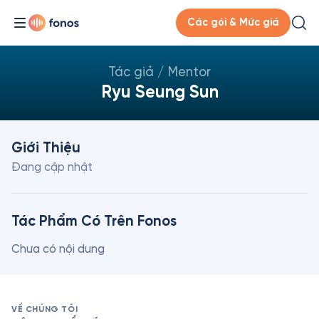
Các gói & Mức giá
Tác giả / Mentor
Ryu Seung Sun
Giới Thiệu
Đang cập nhật
Tác Phẩm Có Trên Fonos
Chưa có nội dung
VỀ CHÚNG TÔI