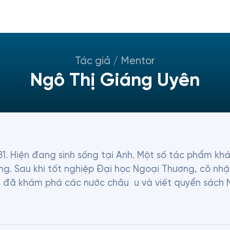
Tác giả / Mentor
Ngô Thị Giáng Uyên
1. Hiện đang sinh sống tại Anh. Một số tác phẩm khá
g. Sau khi tốt nghiệp Đại học Ngoại Thương, cô nhậ
iả đã khám phá các nước châu  u và viết quyển sách