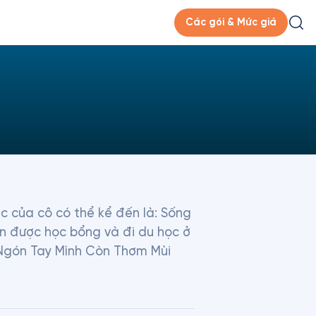
Các gói & Mức giá
c của cô có thể kể đến là: Sống 
n được học bổng và đi du học ở 
 Ngón Tay Mình Còn Thơm Mùi 