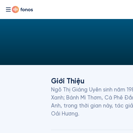
Giới Thiệu
Ngô Thị Giáng Uyên sinh năm 198
Xanh; Bánh Mì Thơm, Cà Phê Đắn
Anh, trong thời gian này, tác g
Oải Hương.