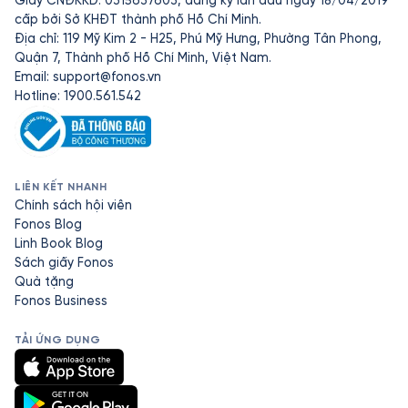
Giấy CNĐKKD: 0315637603, đăng ký lần đầu ngày 18/04/2019
cấp bởi Sở KHĐT thành phố Hồ Chí Minh.
Địa chỉ: 119 Mỹ Kim 2 - H25, Phú Mỹ Hưng, Phường Tân Phong,
Quận 7, Thành phố Hồ Chí Minh, Việt Nam.
Email:
support@fonos.vn
Hotline: 1900.561.542
LIÊN KẾT NHANH
Chính sách hội viên
Fonos Blog
Linh Book Blog
Sách giấy Fonos
Quà tặng
Fonos Business
TẢI ỨNG DỤNG