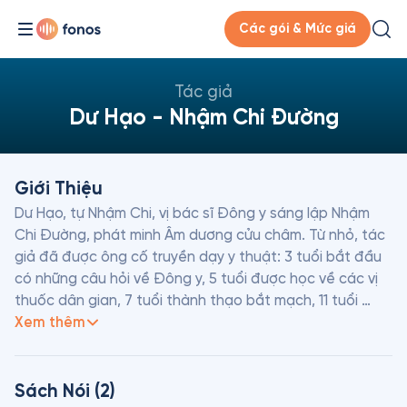
Các gói & Mức giá
Tác giả
Dư Hạo - Nhậm Chi Đường
Giới Thiệu
Dư Hạo, tự Nhậm Chi, vị bác sĩ Đông y sáng lập Nhậm 
Chi Đường, phát minh Âm dương cửu châm. Từ nhỏ, tác 
giả đã được ông cố truyền dạy y thuật: 3 tuổi bắt đầu 
có những câu hỏi về Đông y, 5 tuổi được học về các vị 
thuốc dân gian, 7 tuổi thành thạo bắt mạch, 11 tuổi 
song hành cùng ông cố đi khám bệnh, và 12 tuổi đã có 
Xem thêm
thể tự chữa bệnh cứu người. Sau này, tác giả tốt nghiệp 
Học viện Y Dược học cổ truyền tỉnh Hồ Bắc. Qua nhiều 
năm trải nghiệm nhiều công việc trong ngành y dược, 
Sách Nói (2)