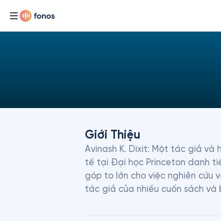
Giới Thiệu
Avinash K. Dixit: Một tác giả và h
tế tại Đại học Princeton danh t
góp to lớn cho việc nghiên cứu v
tác giả của nhiều cuốn sách và 