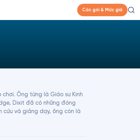
Các gói & Mức giá
ò chơi. Ông từng là Giáo sư Kinh 
dge, Dixit đã có những đóng 
n cứu và giảng dạy, ông còn là 