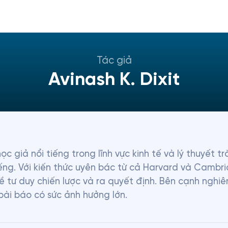
Tác giả
Avinash K. Dixit
ọc giả nổi tiếng trong lĩnh vực kinh tế và lý thuyết tr
iếng. Với kiến thức uyên bác từ cả Harvard và Cambri
ề tư duy chiến lược và ra quyết định. Bên cạnh nghiê
bài báo có sức ảnh hưởng lớn.