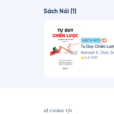
Sách Nói (1)
SÁCH NÓI
Tư Duy Chiến Lượ
Avinash K. Dixit, B
4.6
(
59
)
VỀ CHÚNG TÔI