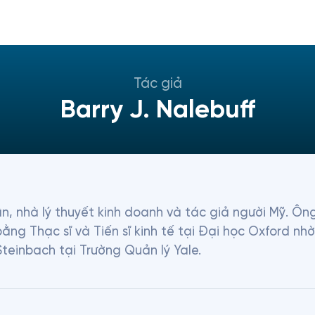
Tác giả
Barry J. Nalebuff
n, nhà lý thuyết kinh doanh và tác giả người Mỹ. Ông
bằng Thạc sĩ và Tiến sĩ kinh tế tại Đại học Oxford n
Steinbach tại Trường Quản lý Yale.