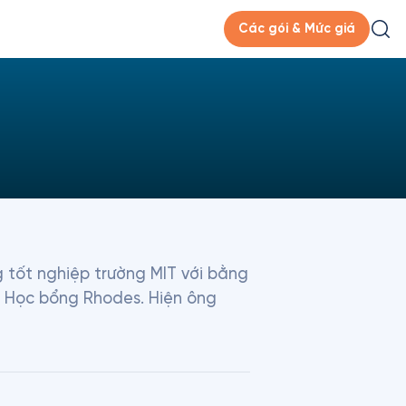
Các gói & Mức giá
 tốt nghiệp trường MIT với bằng 
hờ Học bổng Rhodes. Hiện ông 