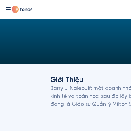
Giới Thiệu
Barry J. Nalebuff: một doanh nhâ
kinh tế và toán học, sau đó lấy 
đang là Giáo sư Quản lý Milton 