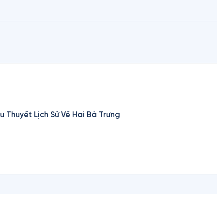
Ocean Vuong, Phong Nguyen là thế hệ nhà văn Mỹ gốc 
ư những người giúp đưa văn hóa Việt đi vào dòng chín
u Thuyết Lịch Sử Về Hai Bà Trưng