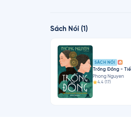
Cùng với Viet Thanh Nguyen và 
giới Mỹ và khẳng định vị thế nh
chứ không phải tiếng Việt.
Sách Nói (1)
SÁCH NÓI
Trống Đồng - Tiể
Phong Nguyen
4.4
(
17
)