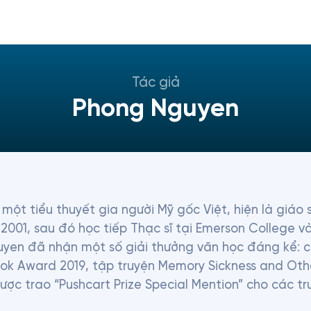
Tác giả
Phong Nguyen
một tiểu thuyết gia người Mỹ gốc Việt, hiện là giáo s
01, sau đó học tiếp Thạc sĩ tại Emerson College và Ti
yen đã nhận một số giải thưởng văn học đáng kể: c
ok Award 2019, tập truyện Memory Sickness and Other 
được trao “Pushcart Prize Special Mention” cho các tr