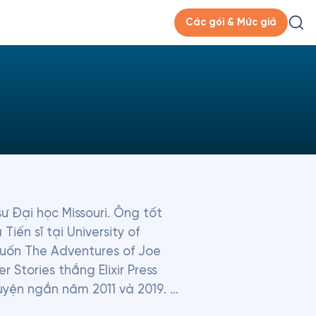
Các gói & Mức giá
ư Đại học Missouri. Ông tốt 
ến sĩ tại University of 
uốn The Adventures of Joe 
Stories thắng Elixir Press 
uyện ngắn năm 2011 và 2019. 
