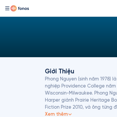
Giới Thiệu
Phong Nguyen (sinh năm 1978) là 
nghiệp Providence College năm 20
Wisconsin-Milwaukee. Phong Ngu
Harper giành Prairie Heritage Bo
Fiction Prize 2010, và ông từng 
Xem thêm