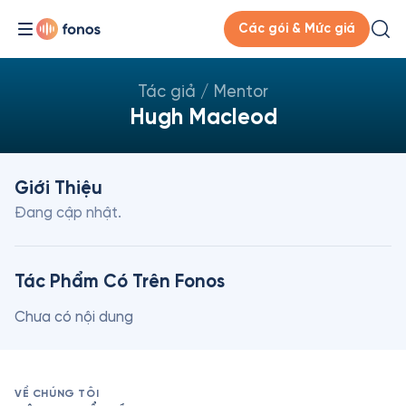
Các gói & Mức giá
Tác giả / Mentor
Hugh Macleod
Giới Thiệu
Đang cập nhật.
Tác Phẩm Có Trên Fonos
Chưa có nội dung
VỀ CHÚNG TÔI