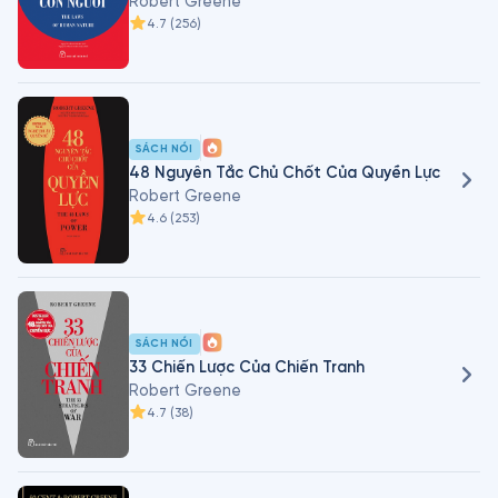
Robert Greene
4.7
(
256
)
SÁCH NÓI
48 Nguyên Tắc Chủ Chốt Của Quyền Lực
Robert Greene
4.6
(
253
)
SÁCH NÓI
33 Chiến Lược Của Chiến Tranh
Robert Greene
4.7
(
38
)