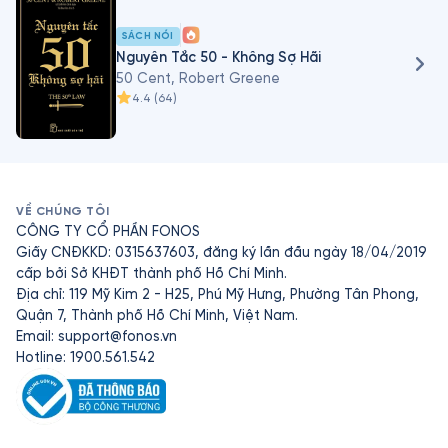
SÁCH NÓI
Nguyên Tắc 50 - Không Sợ Hãi
50 Cent, Robert Greene
4.4
(
64
)
VỀ CHÚNG TÔI
CÔNG TY CỔ PHẦN FONOS
Giấy CNĐKKD: 0315637603, đăng ký lần đầu ngày 18/04/2019
cấp bởi Sở KHĐT thành phố Hồ Chí Minh.
Địa chỉ: 119 Mỹ Kim 2 - H25, Phú Mỹ Hưng, Phường Tân Phong,
Quận 7, Thành phố Hồ Chí Minh, Việt Nam.
Email:
support@fonos.vn
Hotline: 1900.561.542