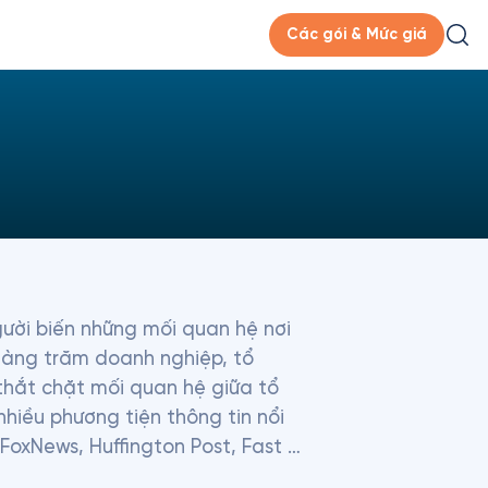
Các gói & Mức giá
gười biến những mối quan hệ nơi 
hàng trăm doanh nghiệp, tổ 
 thắt chặt mối quan hệ giữa tổ 
hiều phương tiện thông tin nổi 
FoxNews, Huffington Post, Fast 