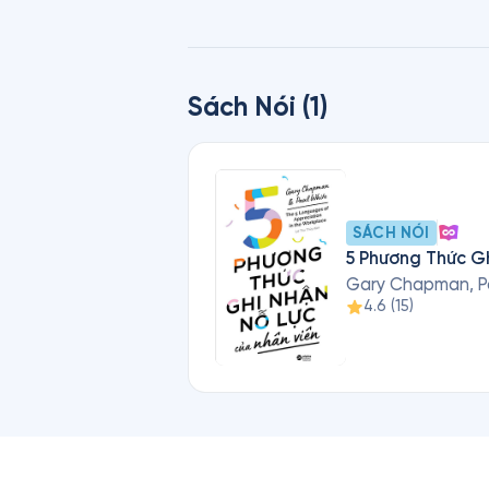
Sách Nói (1)
SÁCH NÓI
5 Phương Thức G
Gary Chapman, P
4.6
(
15
)