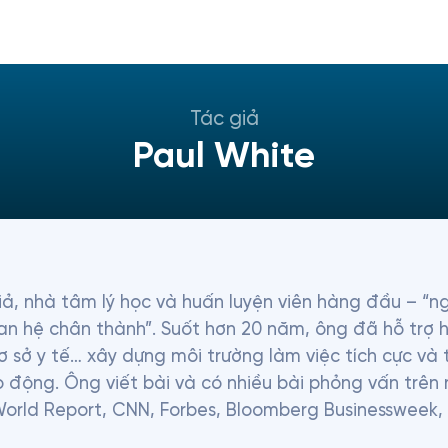
Tác giả
Paul White
giả, nhà tâm lý học và huấn luyện viên hàng đầu – “n
an hệ chân thành”. Suốt hơn 20 năm, ông đã hỗ trợ 
cơ sở y tế… xây dựng môi trường làm việc tích cực và
 động. Ông viết bài và có nhiều bài phỏng vấn trên n
World Report, CNN, Forbes, Bloomberg Businessweek, 