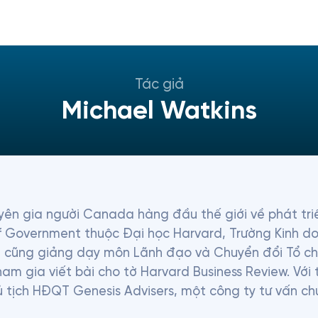
Tác giả
Michael Watkins
uyên gia người Canada hàng đầu thế giới về phát triể
 Government thuộc Đại học Harvard, Trường Kinh doa
 cũng giảng dạy môn Lãnh đạo và Chuyển đổi Tổ chức
ham gia viết bài cho tờ Harvard Business Review. Với
 tịch HĐQT Genesis Advisers, một công ty tư vấn chuy