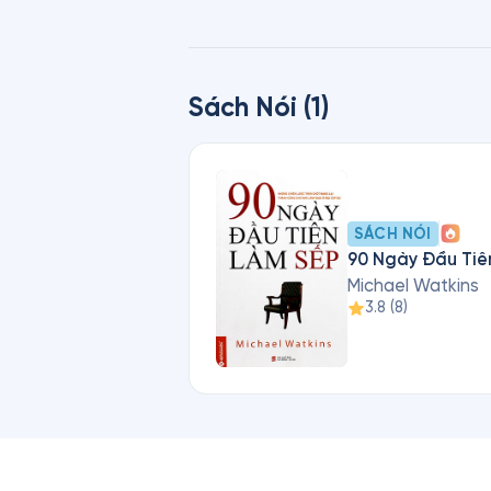
Sách Nói (1)
SÁCH NÓI
90 Ngày Đầu Tiê
Michael Watkins
3.8
(
8
)