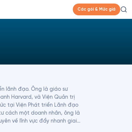
Các gói & Mức giá
n lãnh đạo. Ông là giáo sư 
nh Harvard, và Viện Quản trị 
 tại Viện Phát triển Lãnh đạo 
 tư cách một doanh nhân, ông là 
ên về lĩnh vực đẩy nhanh giai 