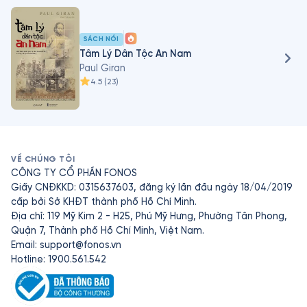
Annuaire colonial, 1907-1921) Các tác phẩm: Tâm lý 
người An Nam (Psychologie du peuple annamite, 1904); 
Phù thuật và tín ngưỡng An Nam (Magie et religion 
SÁCH NÓI
annamites, 1912)
Tâm Lý Dân Tộc An Nam
Paul Giran
4.5
(
23
)
VỀ CHÚNG TÔI
CÔNG TY CỔ PHẦN FONOS
Giấy CNĐKKD: 0315637603, đăng ký lần đầu ngày 18/04/2019
cấp bởi Sở KHĐT thành phố Hồ Chí Minh.
Địa chỉ: 119 Mỹ Kim 2 - H25, Phú Mỹ Hưng, Phường Tân Phong,
Quận 7, Thành phố Hồ Chí Minh, Việt Nam.
Email:
support@fonos.vn
Hotline: 1900.561.542