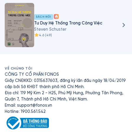
SÁCH NÓI
Tư Duy Hệ Thống Trong Công Việc
Steven Schuster
4.6
(
49
)
VỀ CHÚNG TÔI
CÔNG TY CỔ PHẦN FONOS
Giấy CNĐKKD: 0315637603, đăng ký lần đầu ngày 18/04/2019
cấp bởi Sở KHĐT thành phố Hồ Chí Minh.
Địa chỉ: 119 Mỹ Kim 2 - H25, Phú Mỹ Hưng, Phường Tân Phong,
Quận 7, Thành phố Hồ Chí Minh, Việt Nam.
Email:
support@fonos.vn
Hotline: 1900.561.542