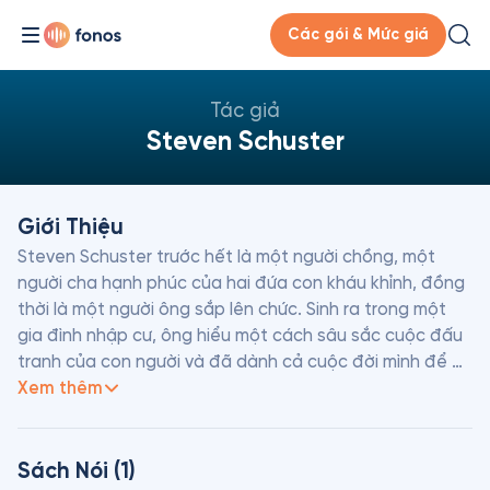
Các gói & Mức giá
Tác giả
Steven Schuster
Giới Thiệu
Steven Schuster trước hết là một người chồng, một 
người cha hạnh phúc của hai đứa con kháu khỉnh, đồng 
thời là một người ông sắp lên chức. Sinh ra trong một 
gia đình nhập cư, ông hiểu một cách sâu sắc cuộc đấu 
tranh của con người và đã dành cả cuộc đời mình để 
tìm ra giải pháp cho chúng. Ông là một nhà nghiên cứu 
Xem thêm
tâm lý con người, hay theo cách ông gọi, "suối nguồn 
của tuổi trẻ".
Sách Nói (1)