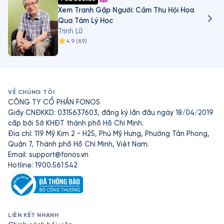
Xem Tranh Gặp Người: Cảm Thụ Hội Họa
Qua Tâm Lý Học
Trịnh Lữ
4.9
(
89
)
VỀ CHÚNG TÔI
CÔNG TY CỔ PHẦN FONOS
Giấy CNĐKKD: 0315637603, đăng ký lần đầu ngày 18/04/2019
cấp bởi Sở KHĐT thành phố Hồ Chí Minh.
Địa chỉ: 119 Mỹ Kim 2 - H25, Phú Mỹ Hưng, Phường Tân Phong,
Quận 7, Thành phố Hồ Chí Minh, Việt Nam.
Email:
support@fonos.vn
Hotline: 1900.561.542
LIÊN KẾT NHANH