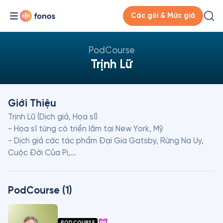
Các gói & Mức giá
PodCourse
Trịnh Lữ
Giới Thiệu
Trịnh Lữ (Dịch giả, Họa sĩ)

- Họa sĩ từng có triển lãm tại New York, Mỹ

- Dịch giả các tác phẩm Đại Gia Gatsby, Rừng Na Uy, 
Cuộc Đời Của Pi,...
PodCourse (1)
PODCOURSE