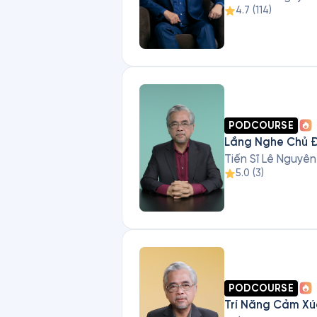
4.7
(
114
)
PODCOURSE
Lắng Nghe Chủ 
Tiến Sĩ Lê Nguyê
5.0
(
3
)
PODCOURSE
Trí Năng Cảm Xú