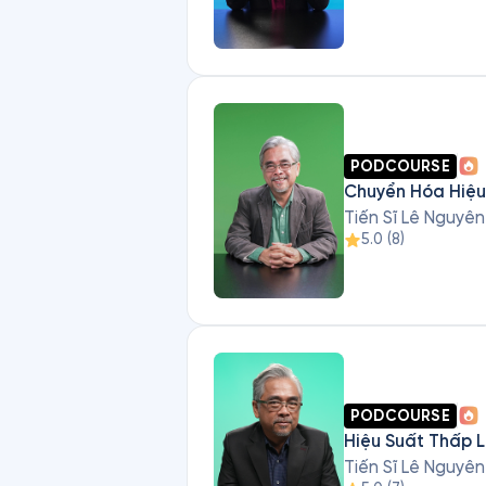
PODCOURSE
Chuyển Hóa Hiệu
Tiến Sĩ Lê Nguyê
5.0
(
8
)
PODCOURSE
Hiệu Suất Thấp L
Tiến Sĩ Lê Nguyê