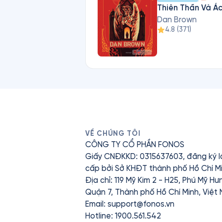
Thiên Thần Và Á
Dan Brown
4.8
(
371
)
VỀ CHÚNG TÔI
CÔNG TY CỔ PHẦN FONOS
Giấy CNĐKKD: 0315637603, đăng ký l
cấp bởi Sở KHĐT thành phố Hồ Chí Mi
Địa chỉ: 119 Mỹ Kim 2 - H25, Phú Mỹ H
Quận 7, Thành phố Hồ Chí Minh, Việt
Email:
support@fonos.vn
Hotline: 1900.561.542