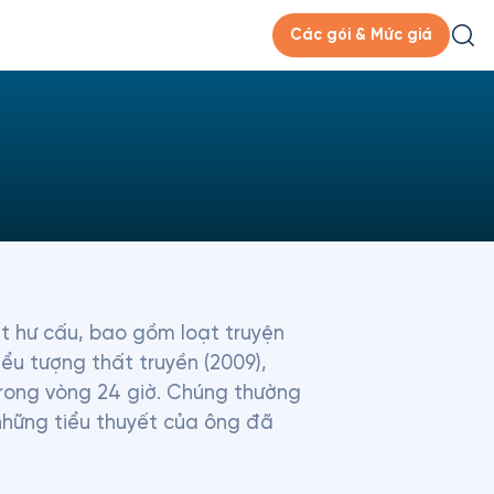
Các gói & Mức giá
t hư cấu, bao gồm loạt truyện 
ểu tượng thất truyền (2009), 
trong vòng 24 giờ. Chúng thường 
hững tiểu thuyết của ông đã 