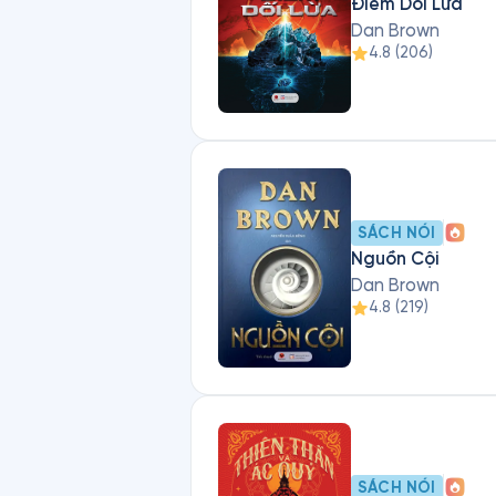
Điểm Dối Lừa
Dan Brown
4.8
(
206
)
SÁCH NÓI
Nguồn Cội
Dan Brown
4.8
(
219
)
SÁCH NÓI