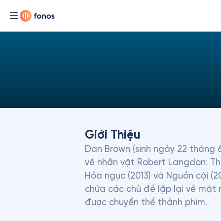
Giới Thiệu
Dan Brown (sinh ngày 22 tháng 6
về nhân vật Robert Langdon: Thiê
Hỏa ngục (2013) và Nguồn cội (20
chứa các chủ đề lặp lại về mật
được chuyển thể thành phim.