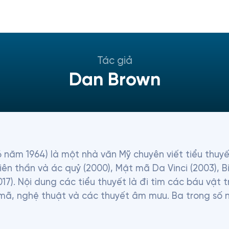
Tác giả
Dan Brown
 năm 1964) là một nhà văn Mỹ chuyên viết tiểu thuyế
n thần và ác quỷ (2000), Mật mã Da Vinci (2003), Bi
17). Nội dung các tiểu thuyết là đi tìm các báu vật 
 mã, nghệ thuật và các thuyết âm mưu. Ba trong số n