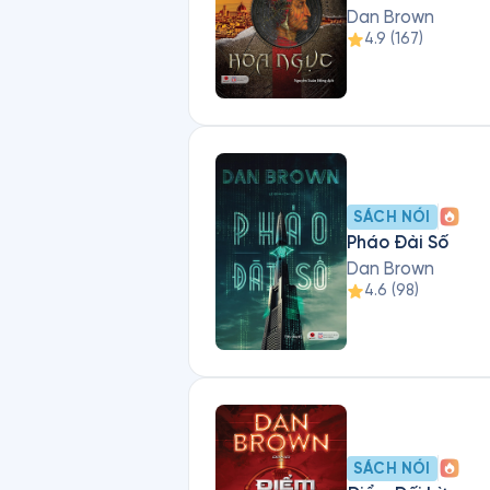
Dan Brown
4.9
(
167
)
SÁCH NÓI
Pháo Đài Số
Dan Brown
4.6
(
98
)
SÁCH NÓI