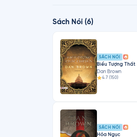
Sách Nói (6)
SÁCH NÓI
Biểu Tượng Thất
Dan Brown
4.7
(
150
)
SÁCH NÓI
Hỏa Ngục